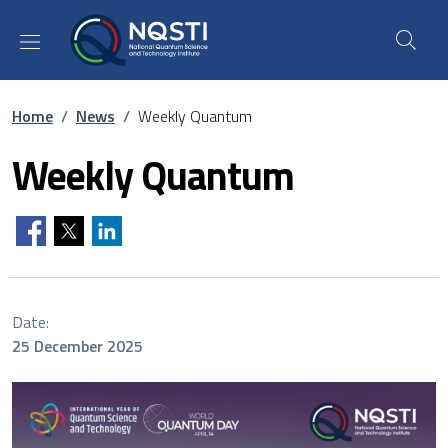
Skip to main content
Skip to footer content
Breadcrumb
Home
/
News
/
Weekly Quantum
Weekly Quantum
Date:
25 December 2025