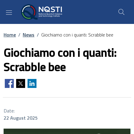
Skip to main content
Skip to footer content
Breadcrumb
Home
/
News
/
Giochiamo con i quanti: Scrabble bee
Giochiamo con i quanti:
Scrabble bee
Date:
22 August 2025