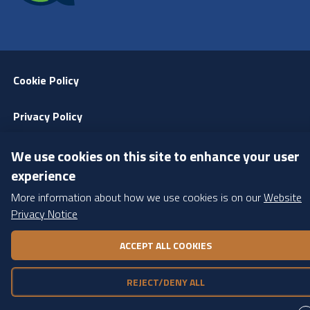
Menu Footer
Cookie Policy
Privacy Policy
Amministrazione Trasparente
We use cookies on this site to enhance your user
experience
More information about how we use cookies is on our
Website
Privacy Notice
WITHDRAW CONSENT
ACCEPT ALL COOKIES
REJECT/DENY ALL