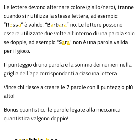
Le lettere devono alternare colore (giallo/nero), tranne
quando si riutilizza la stessa lettera, ad esempio:
“
R
e
ss
a
” è valido, “
B
a
rb
a
r
a
” no. Le lettere possono
essere utilizzate due volte all'interno di una parola solo
se doppie, ad esempio "
S
a
r
a
" non è una parola valida
per il gioco.
Il punteggio di una parola è la somma dei numeri nella
griglia dell’ape corrispondenti a ciascuna lettera.
Vince chi riesce a creare le 7 parole con il punteggio più
alto!
Bonus quantistico: le parole legate alla meccanica
quantistica valgono doppio!