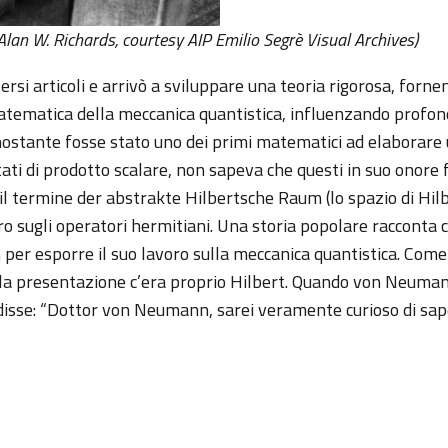
lan W. Richards, courtesy AIP Emilio Segrè Visual Archives)
rsi articoli e arrivò a sviluppare una teoria rigorosa, forne
tematica della meccanica quantistica, influenzando prof
 nonostante fosse stato uno dei primi matematici ad elaborare
tati di prodotto scalare, non sapeva che questi in suo onore
re il termine der abstrakte Hilbertsche Raum (lo spazio di Hil
o sugli operatori hermitiani. Una storia popolare racconta 
er esporre il suo lavoro sulla meccanica quantistica. Come
alla presentazione c’era proprio Hilbert. Quando von Neuman
 disse: “Dottor von Neumann, sarei veramente curioso di sap