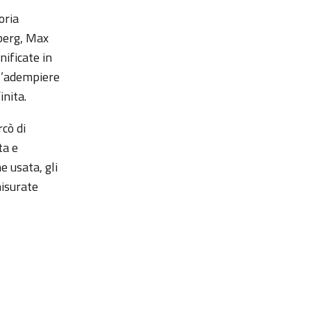
oria
nberg, Max
ificate in
ll’adempiere
inita.
cò di
ta e
e usata, gli
misurate