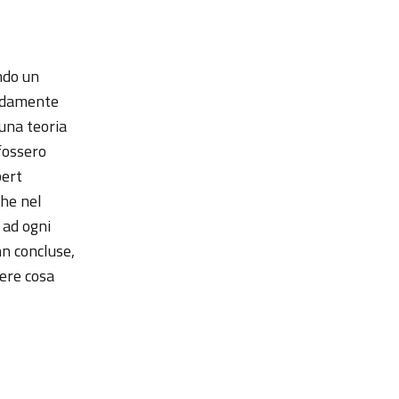
ndo un
ondamente
 una teoria
 fossero
bert
che nel
 ad ogni
n concluse,
ere cosa