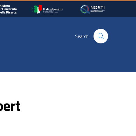
Search
bert