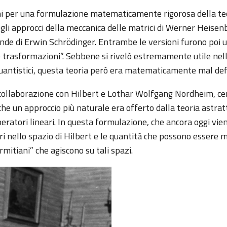
ni per una formulazione matematicamente rigorosa della te
egli approcci della meccanica delle matrici di Werner Heise
nde di Erwin Schrödinger. Entrambe le versioni furono poi un
e trasformazioni”. Sebbene si rivelò estremamente utile ne
i quantistici, questa teoria però era matematicamente mal def
llaborazione con Hilbert e Lothar Wolfgang Nordheim, cer
he un approccio più naturale era offerto dalla teoria astrat
peratori lineari. In questa formulazione, che ancora oggi vien
tori nello spazio di Hilbert e le quantità che possono essere 
mitiani” che agiscono su tali spazi.