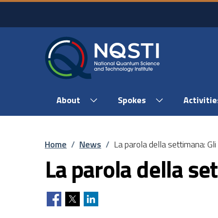
Skip to main content
Skip to footer content
About
Spokes
Activitie
Breadcrumb
Home
/
News
/
La parola della settimana: Gli 
La parola della set