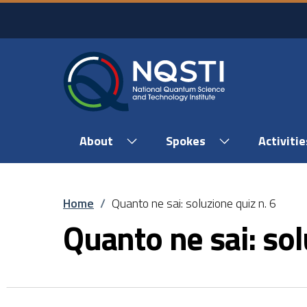
Skip to main content
Skip to footer content
About
Spokes
Activitie
Breadcrumb
Home
/
Quanto ne sai: soluzione quiz n. 6
Quanto ne sai: sol