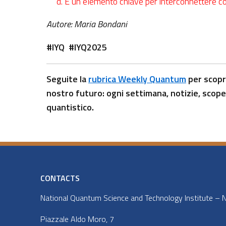
È un elemento chiave per interconnettere com
Autore: Maria Bondani
#IYQ #IYQ2025
Seguite la
rubrica Weekly Quantum
per scopri
nostro futuro: ogni settimana, notizie, scoper
quantistico.
CONTACTS
National Quantum Science and Technology Institute – NQ
Piazzale Aldo Moro, 7