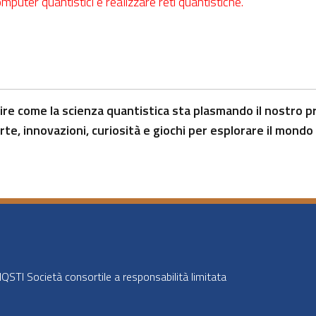
puter quantistici e realizzare reti quantistiche.
re come la scienza quantistica sta plasmando il nostro pr
te, innovazioni, curiosità e giochi per esplorare il mondo
STI Società consortile a responsabilità limitata