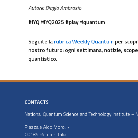
Autore: Biagio Ambrosio
#IYQ #IYQ2025 #play #quantum
Seguite la
rubrica Weekly Quantum
per scopri
nostro futuro: ogni settimana, notizie, scoper
quantistico.
CONTACTS
National Quantum Science and Technology Institute – NQ
Piazzale Aldo Moro, 7
00185 Roma - Italia