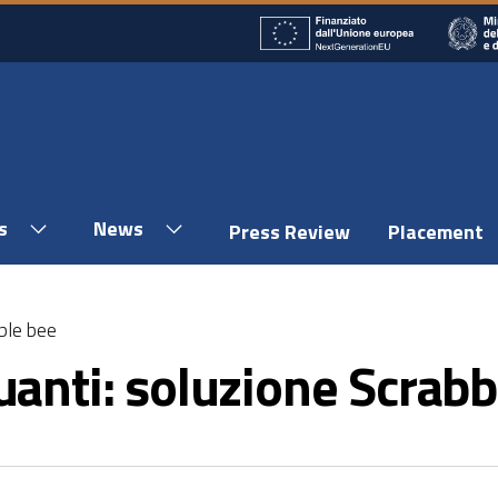
s
News
Press Review
Placement
ble bee
uanti: soluzione Scrabb