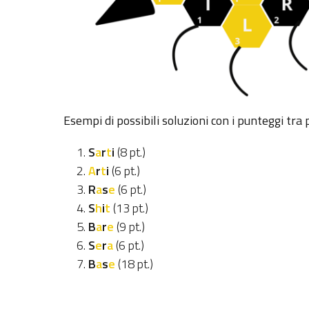
Esempi di possibili soluzioni con i punteggi tra 
S
a
r
t
i
(8 pt.)
A
r
t
i
(6 pt.)
R
a
s
e
(6 pt.)
S
h
i
t
(13 pt.)
B
a
r
e
(9 pt.)
S
e
r
a
(6 pt.)
B
a
s
e
(18 pt.)