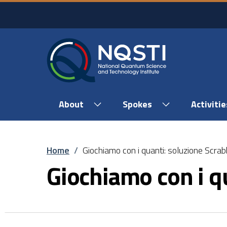
Skip to main content
Skip to footer content
About
Spokes
Activitie
Breadcrumb
Home
/
Giochiamo con i quanti: soluzione Scrab
Giochiamo con i q