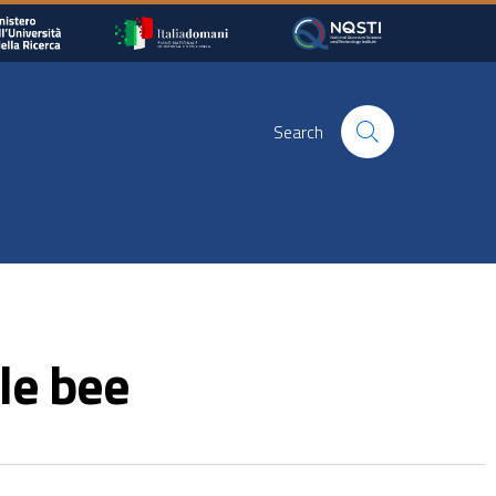
Search
le bee