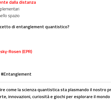
nte dalla distanza
mplementari
ello spazio
ncetto di entanglement quantistico?
lsky-Rosen (EPR)
a #Entanglement
re come la scienza quantistica sta plasmando il nostro pr
te, innovazioni, curiosità e giochi per esplorare il mondo