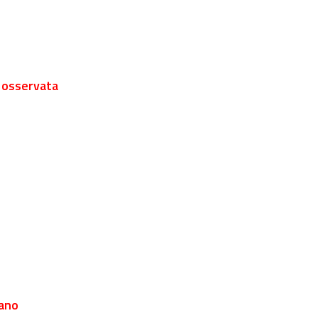
e osservata
zano