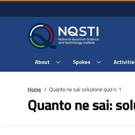
Skip to main content
Skip to footer content
About
Spokes
Activitie
Breadcrumb
Home
/
Quanto ne sai: soluzione quiz n. 1
Quanto ne sai: sol