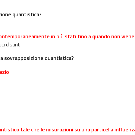
zione quantistica?
i
e contemporaneamente in più stati fino a quando non vien
i distinti
la sovrapposizione quantistica?
azio
?
tistico tale che le misurazioni su una particella influen